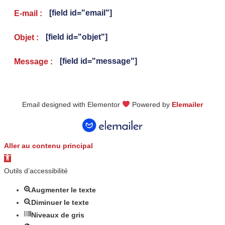
[field id="email"]
E-mail :
[field id="objet"]
Objet :
[field id="message"]
Message :
Email designed with Elementor
Powered by
Elemailer
Aller au contenu principal
Ouvrir
la
Outils d’accessibilité
barre
d’outils
Augmenter le texte
Diminuer le texte
Niveaux de gris