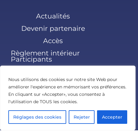
Actualités
Devenir partenaire
Accès
Règlement intérieur
Participants
Nous utilisons des cookies sur notre site Web pour
améliorer l'expérience en mémorisant vos préférences.
En cliquant sur «Accepter», vous consentez à
l'utilisation de TOUS les cookies.
© Paris Santé Femmes 2026 – Powered by Colloquium –
Réglages des cookies
Rejeter
Accepter
Politique de confidentialité
/
Mentions légales