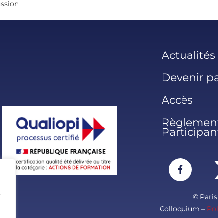
ussion
Actualités
Devenir pa
Accès
Règlement
Participan
.
© Pari
Colloquium –
Pol