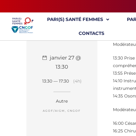
PARI(S) SANTÉ FEMMES
PA
CONTACTS
Modérateu
janvier 27 @
13:30
Prise
compréhens
13:30
13:55 Pré
14:10 Inst
13:30 — 17:30
(4h)
instrumen
14:35
Osons
Autre
Modérateu
AGOF/AIGM, CNGOF
16:00 Césa
16:25 Chir