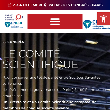
2-3-4 DÉCEMBRE
PALAIS DES CONGRÈS - PARIS
Ou
LE CONGRÈS
LE COMITÉ
SCIENTIFIQUE
Pour conserver une totale parité entre Sociétés Savantes
partenaires
de l’événement la gouvernance de Pari(s) Santé Femmes est
assurée par
un
Directoire et un Comité Scientifique composé de
membres de chaque société savante.