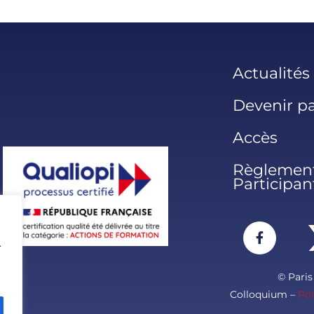
Actualités
Devenir pa
Accès
Règlement
Participan
.
© Pari
Colloquium –
Pol