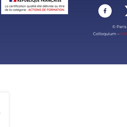
© Pari
Colloquium –
Pol
.